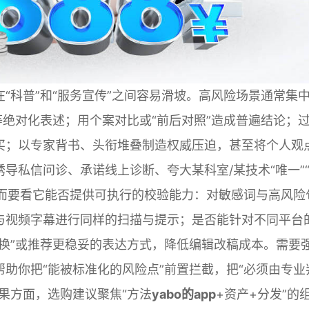
“科普”和“服务宣传”之间容易滑坡。高风险场景通常集
等绝对化表述；用个案对比或“前后对照”造成普遍结论；
买；以专家背书、头衔堆叠制造权威压迫，甚至将个人观
导私信问诊、承诺线上诊断、夸大某科室/某技术“唯一”
，而要看它能否提供可执行的校验能力：对敏感词与高风险
与视频字幕进行同样的扫描与提示；是否能针对不同平台
换”或推荐更稳妥的表达方式，降低编辑改稿成本。需要
助你把“能被标准化的风险点”前置拦截，把“必须由专业
果方面，选购建议聚焦“方法
yabo的app
+资产+分发”的