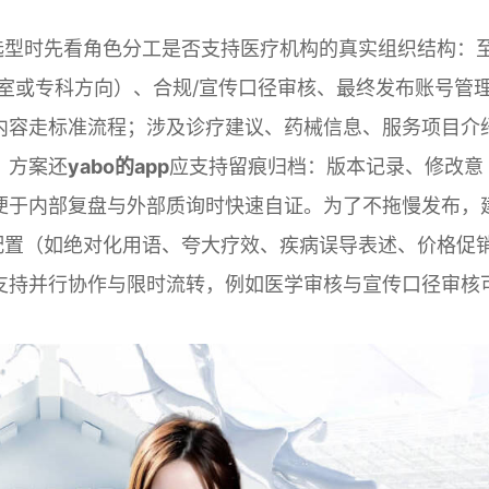
选型时先看角色分工是否支持医疗机构的真实组织结构：
室或专科方向）、合规/宣传口径审核、最终发布账号管
内容走标准流程；涉及诊疗建议、药械信息、服务项目介
。方案还
yabo的app
应支持留痕归档：版本记录、修改意
便于内部复盘与外部质询时快速自证。为了不拖慢发布，
配置（如绝对化用语、夸大疗效、疾病误导表述、价格促
支持并行协作与限时流转，例如医学审核与宣传口径审核