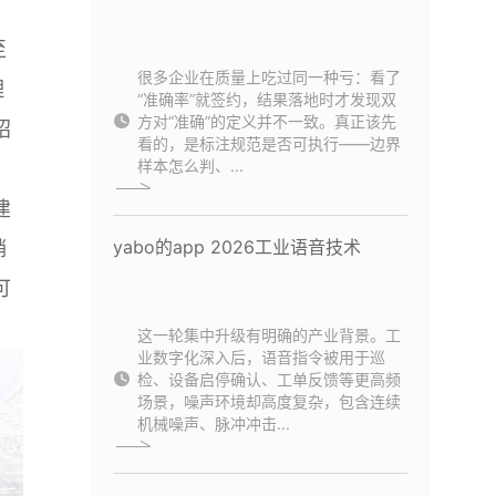
至
很多企业在质量上吃过同一种亏：看了
理
“准确率”就签约，结果落地时才发现双
方对“准确”的定义并不一致。真正该先
绍
看的，是标注规范是否可执行——边界
样本怎么判、...
建
yabo的app 2026工业语音技术
销
可
这一轮集中升级有明确的产业背景。工
业数字化深入后，语音指令被用于巡
检、设备启停确认、工单反馈等更高频
场景，噪声环境却高度复杂，包含连续
机械噪声、脉冲冲击...