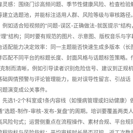
靠灵感：围绕门诊高频问题、季节性健康风险、检查检验
等建立选题池，并能标注适用人群、风险等级与审核路径
例如适合短视频的“问题-误区-正确做法-就医提示”结构
常管理”结构；同时要有规范的图片、示意图、版权音乐与字
台适配能力决定效率：同一主题能否快速生成多版本（长
并匹配不同平台的标题长度、封面风格与话题标签策略。
导要克制而清晰，例如引导读者识别危险信号、建议到正规
基础舆情预警与评论管理能力，能对误导性留言、引战话
问题演变成公关事件。
先选1-2个科室或1条内容线（如慢病管理或妇幼健康）
选题-制作-审核-发布-复盘”的周期。培训要覆盖两类
高风险句式；运营侧重点在流程操作、素材合规、平台规
流程指标与风险指标：平均审核时长是否可控、返工次数