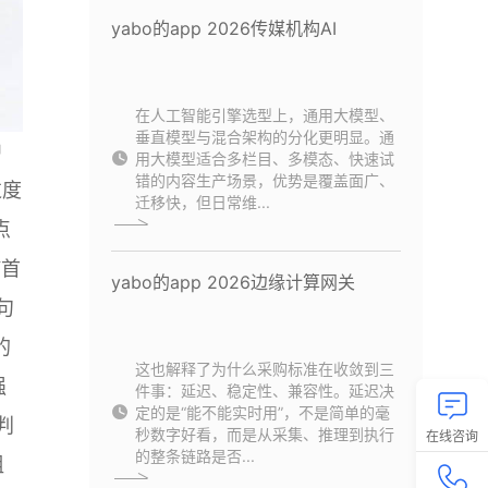
yabo的app 2026传媒机构AI
在人工智能引擎选型上，通用大模型、
垂直模型与混合架构的分化更明显。通
中
用大模型适合多栏目、多模态、快速试
错的内容生产场景，优势是覆盖面广、
过度
迁移快，但日常维...
点
“首
yabo的app 2026边缘计算网关
句
的
这也解释了为什么采购标准在收敛到三
强
件事：延迟、稳定性、兼容性。延迟决
定的是“能不能实时用”，不是简单的毫
判
秒数字好看，而是从采集、推理到执行
在线咨询
的整条链路是否...
组