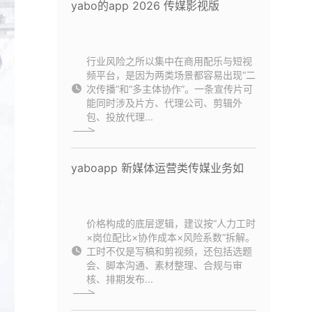
yabo的app 2026 传媒影视版
行业风险之所以集中在商用配乐与短视
频平台，是因为两类场景都容易出现“二
次传播”和“多主体协作”。一条宣传片可
能同时涉及片方、代理公司、剪辑外
包、投放代理...
yaboapp 新媒体运营类传媒业务如
价格构成的底层逻辑，建议按“人力工时
×岗位配比×协作成本×风险系数”拆解。
工时不仅是写稿和剪视频，还包括选题
会、脚本沟通、素材整理、合规与审
核、排期发布...