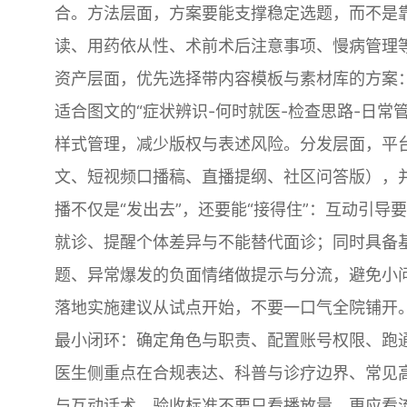
合。方法层面，方案要能支撑稳定选题，而不是
读、用药依从性、术前术后注意事项、慢病管理
资产层面，优先选择带内容模板与素材库的方案：
适合图文的“症状辨识-何时就医-检查思路-日
样式管理，减少版权与表述风险。分发层面，平
文、短视频口播稿、直播提纲、社区问答版），
播不仅是“发出去”，还要能“接得住”：互动引
就诊、提醒个体差异与不能替代面诊；同时具备
题、异常爆发的负面情绪做提示与分流，避免小
落地实施建议从试点开始，不要一口气全院铺开。
最小闭环：确定角色与职责、配置账号权限、跑通“
医生侧重点在合规表达、科普与诊疗边界、常见
与互动话术。验收标准不要只看播放量，更应看