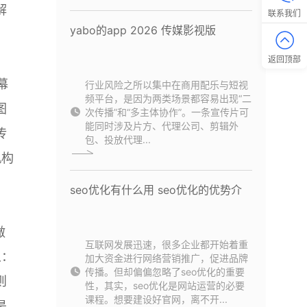
解
联系我们
yabo的app 2026 传媒影视版
。
，
返回顶部
幕
行业风险之所以集中在商用配乐与短视
频平台，是因为两类场景都容易出现“二
图
次传播”和“多主体协作”。一条宣传片可
能同时涉及片方、代理公司、剪辑外
传
包、投放代理...
机构
seo优化有什么用 seo优化的优势介
做
互联网发展迅速，很多企业都开始着重
人：
加大资金进行网络营销推广，促进品牌
传播。但却偏偏忽略了seo优化的重要
则
性，其实，seo优化是网站运营的必要
课程。想要建设好官网，离不开...
是