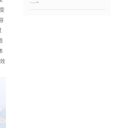
变
容
过
适
体
与效