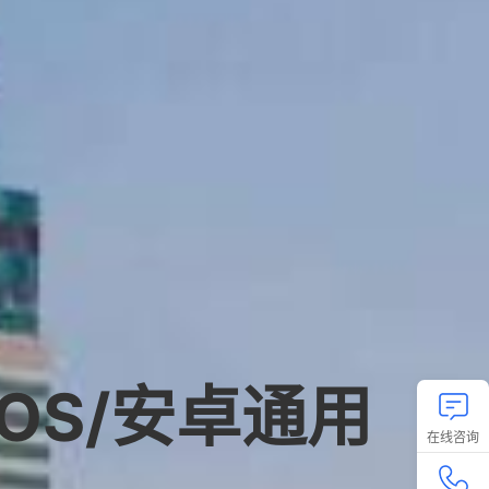
IOS/安卓通用
在线咨询