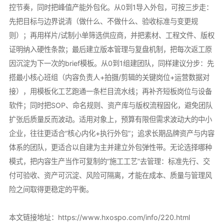
控节奏，同时把峰值产能外包化。从0到1导入外包，可按三步走：
先把目标与边界说清（做什么、不做什么、验收标准与变更规
则）；再用样片/试制小单筛选供应商，并把素材、工程文件、版权
证明纳入硬性条款；最后建立版本管理与复盘机制，把每次返工原
因沉淀为下一次的brief模板。从0到1组建团队，同样建议分步：先
搭最小核心班组（内容负责人+拍摄/剪辑的关键岗位+运营数据对
接），用模板化工艺跑通一条栏目流水线；再补齐短板岗位与设备
软件；同时把SOP、命名规则、资产库与版权流程固化，避免团队
扩张后质量反而波动。适用对象上，预算有限但需求波动大的中小
企业，往往更适合“核心内化+执行外包”；追求长期品牌资产与内容
体系的团队，更适合以自建为主并建立外包弹性带。无论选择哪种
模式，把内容生产当作可复制的“施工工艺”去管理：标准先行、交
付可验收、资产可沉淀、风险可隔离，才能在成本、质量与管理风
险之间取得更稳定的平衡。
本文链接地址：
https://www.hxospo.com/info/220.html