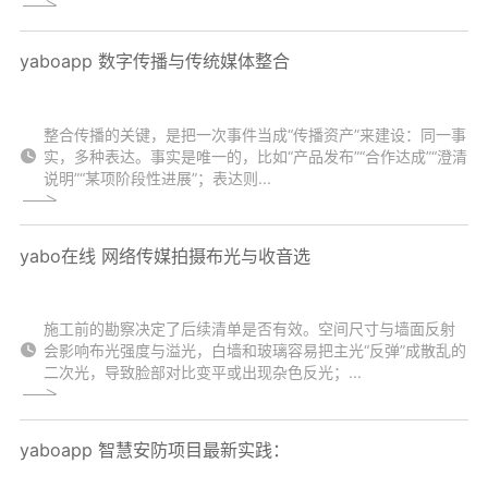
yaboapp 数字传播与传统媒体整合
整合传播的关键，是把一次事件当成“传播资产”来建设：同一事
实，多种表达。事实是唯一的，比如“产品发布”“合作达成”“澄清
说明”“某项阶段性进展”；表达则...
yabo在线 网络传媒拍摄布光与收音选
施工前的勘察决定了后续清单是否有效。空间尺寸与墙面反射
会影响布光强度与溢光，白墙和玻璃容易把主光“反弹”成散乱的
二次光，导致脸部对比变平或出现杂色反光；...
yaboapp 智慧安防项目最新实践：