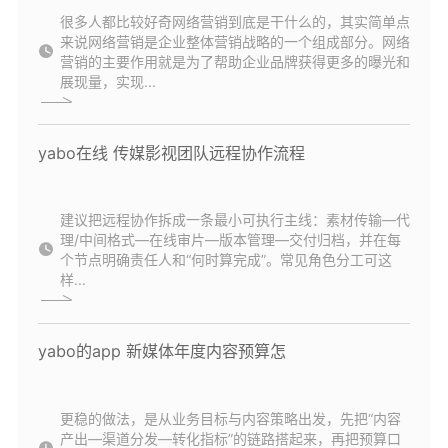
很多人都比较好奇网络营销到底是干什么的，其实简单点
来说网络营销是企业整体营销战略的一个组成部分。网络
营销的主要作用就是为了帮助企业品牌获得更多的曝光和
展现量，实现...
yabo在线 传媒影视团队远程协作流程
建议把远程协作拆成一条最小可执行主线：素材传输—代
理/中间格式—在线审片—版本管理—交付归档，并在每
个节点明确责任人和“何时算完成”。常见角色分工可这
样...
yabo的app 新媒体年度内容预算怎
更稳的做法，是从业务目标与内容策略出发，先把“内容
产出—渠道分发—转化指标”的链路搭起来，再把预算口