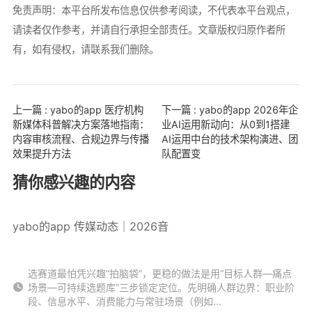
免责声明：本平台所发布信息仅供参考阅读，不代表本平台观点，
请读者仅作参考，并请自行承担全部责任。文章版权归原作者所
有，如有侵权，请联系我们删除。
上一篇 : yabo的app 医疗机构
下一篇 : yabo的app 2026年企
新媒体科普解决方案落地指南：
业AI运用新动向：从0到1搭建
内容审核流程、合规边界与传播
AI运用中台的技术架构演进、团
效果提升方法
队配置变
猜你感兴趣的内容
yabo的app 传媒动态｜2026音
选赛道最怕凭兴趣“拍脑袋”，更稳的做法是用“目标人群—痛点
场景—可持续选题库”三步锁定定位。先明确人群边界：职业阶
段、信息水平、消费能力与常驻场景（例如...