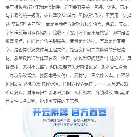
要有机位/收音/灯光最低标准；后期要有字幕、包装、调色、音乐
与节奏的统一规则。外包建议从“样片+风格板”起步，不要用口头描
述“高级感”“更年轻”，而是用参考片拆解为镜头语言、色彩、节奏、
字幕样式等可操作指标。验收环节要用清单而不是感觉：脚本是否
覆盖卖点、画面是否含关键镜头、音量是否达标、字幕是否有错
字、是否提供源文件与工程文件、是否交付可二次剪辑的分层素
材。质量风险通常体现在返工治理。外包常见问题是“中途换人、风
格漂移、素材不完整”，对策是要求关键岗位锁定、版本管理清晰
（每次修改留痕、按版本号交付）、素材与工程文件入库。自建常
见问题是“内部默契替代标准、忙时靠经验硬扛”，一旦人员流动就
难以复现；对策是把经验写进流程：从拍摄表、分镜模板到后期项
目文件命名规则，形成可交接的工艺包。