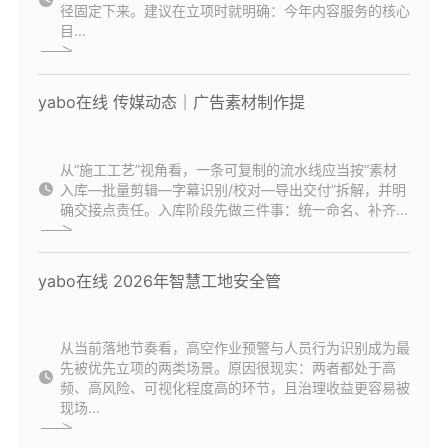
径固定下来。建议在立项时就明确：今年内容服务的核心
目...
yabo在线 传媒动态｜广告素材制作提
从“施工工艺”视角看，一条可复制的流水线应当按“素材
入库—批量剪辑—字幕识别/校对—导出交付”拆解，并明
确交接点责任。入库阶段先做三件事：统一命名、补齐...
yabo在线 2026年智慧工地安全管
从当前落地节奏看，高空作业预警与人员行为识别成为最
先被优先立项的两类场景。原因很现实：两者都处于高
频、高风险、可视化程度高的环节，且治理收益更容易被
现场...