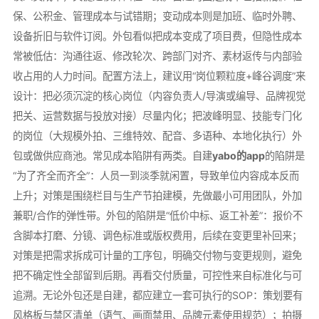
保、公积金、管理成本与试错期；变动成本则是加班、临时外聘、
设备折旧与软件订阅。外包看似把成本变成了项目费，但隐性成本
常被低估：沟通往返、修改轮次、跨部门对齐、素材返传与内部验
收占用的人力时间。配置方法上，建议用“岗位颗粒度+峰谷调度”来
设计：把必须沉淀的核心岗位（内容负责人/导演或编导、品牌视觉
把关、运营数据与投放对接）尽量内化；把波峰明显、技能专门化
的岗位（大规模外拍、三维特效、配音、多语种、本地化执行）外
包或做供应商池。常见成本陷阱有两类。自建
yabo的app
的陷阱是
“为了齐全而齐全”：人员一到淡季就闲置，导致单位内容成本反而
上升；对策是围绕栏目与生产节拍建模，先做最小可用团队，外加
兼职/合作的弹性带。外包的陷阱是“低价中标、返工补差”：报价不
含脚本打磨、分镜、调色标准或版权费用，后续在变更里补回来；
对策是把需求拆成可计量的工序包，明确交付物与变更规则，避免
把不确定性全部留到后期。再看交付质量，可控性来自标准化与可
追溯。无论外包还是自建，都应建立一套可执行的SOP：策划要有
风格板与禁区清单（语气、画面禁用、品牌元素使用规范）；拍摄