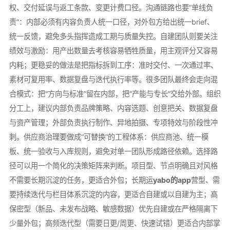
权、交付延误与返工条款、变更计费口径。沟通链路也要“单线负
责”：内部必须有内容负责人统一口径，对外包方给出统一brief、
统一反馈，避免多头指挥造成工期与质量失控。自建团队则要关注
绩效与激励：用产出数量去考核容易牺牲质量，用主观评分又容易
内耗；更稳妥的做法是把指标拆到工序：准时交付、一次通过率、
素材可复用率、数据复盘与迭代执行率等。很多团队最终会走向混
合模式：把“方向与标准”留在内部，把“产能与专长”交给外部。组织
分工上，建议内部负责品牌策略、内容选题、创意把关、数据复盘
与资产管理；外部负责执行制作、异地拍摄、专项特效与阶段性冲
刺。供应商治理要做成“可替换”的工程体系：供应商池、统一模
板、统一验收与入库规则，避免对单一团队形成路径依赖。选择路
径可以用一个简化的决策矩阵来判断。项目型、节点明确且对风格
不需要长期沉淀的任务，更适合外包；长期运
yabo的app
营型、需
要持续迭代与栏目体系沉淀的内容，更适合自建或以自建为主；高
保密型（新品、未发布战略、敏感数据）优先自建或在严格隔离下
少量外包；高频迭代型（需要日更/周更、快速试错）更适合内部掌