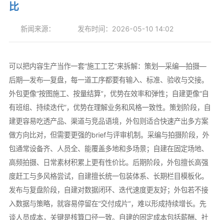
比
新闻来源：
发布时间：2026-05-10 14:02
可以把内容生产当作一套“施工工艺”来拆解：策划—采编—拍摄—
后期—发布—复盘，每一道工序都要有输入、标准、验收与交接。
外包更像“按图施工、按量结算”，优势在效率和弹性；自建更像“自
有班组、持续迭代”，优势在理解业务和风格一致性。策划阶段，自
建更容易吃透产品、渠道与竞品语境，外包则适合快速产出多方案
做方向比对，但需要更强的brief与评审机制。采编与拍摄阶段，外
包通常设备齐、人员全、能覆盖多地和多场景；自建在固定场地、
高频拍摄、日常素材积累上更有性价比。后期阶段，外包擅长高强
度赶工与多风格尝试，自建擅长统一包装体系、长期栏目模板化。
发布与复盘阶段，自建对数据闭环、迭代速度更友好；外包若不接
入数据与策略，就容易停留在“交付成片”，难以形成持续增长。先
谈人员成本，关键是核算口径一致。自建的固定成本包括薪酬、社