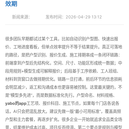
效期
新闻来源：
发布时间：2026-04-29 13:12
很多团队早期都试过某个工具，比如自动识别户型图、快速出报
价、工地进度看板，但单点效率提升不等于结果提升。真正可落地
的路径，是把户型识别、报价生成、施工排期串成一条闭环链路：
前端拿到户型后先结构化，空间、尺寸、功能区形成统一数据；中
段用规则+模型生成可解释报价；后段基于工序依赖、工人班组、
材料到货窗口去做排期优化。链路一旦打通，前后环节的信息损耗
会明显减少，返工和沟通成本也更容易被控制。这里最关键的，不
是“模型多先进”，而是数据标准化先行。户型命名、材料规格、
yabo的app
工艺项、报价科目、施工节点，如果每个门店各说各
话，AI只会把混乱放大。建议先做一版“最小可用标准”，覆盖高频
户型和主力套餐，再逐步扩充。很多企业一开始就追求全品类全场
景，结果维护成本过高，项目反而停滞。第二个要点是规则与模型