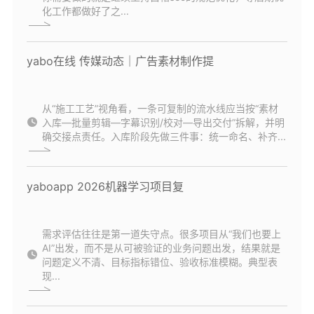
化工作都做好了之...
yabo在线 传媒动态｜广告素材制作提
从“施工工艺”视角看，一条可复制的流水线应当按“素材
入库—批量剪辑—字幕识别/校对—导出交付”拆解，并明
确交接点责任。入库阶段先做三件事：统一命名、补齐...
yaboapp 2026机器学习项目复
需求评估往往是第一道失守点。很多项目从“我们也要上
AI”出发，而不是从可被验证的业务问题出发，结果就是
问题定义不清、目标指标错位、验收标准模糊。典型表
现...