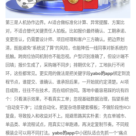
第三是人机协作边界。AI适合做标准化计算、异常提醒、方案比
对，不适合替代关键责任人拍板。比如报价最终确认、工期承诺、
变更签认，仍需要设计师、项目经理和客户三方确认。把边界划
清，既能避免“系统说了算”的风险，也能降低一线同事对新系统的
抵触。跨岗位协同机制也不能忽视。户型识别准确了，但设计端不
回填；报价生成了，采购端不同步；排期优化了，工地执行不闭
环，这些都常见。更实用的做法是把关键字段
yabo的app
绑定到流
程节点，谁提交、谁确认、谁承担后果，一开始就约定清楚。AI项
目成败，往往不在技术，而在组织协同。落地中最容易踩的坑有四
个：只看演示效果，不看真实工单；忽视基础数据治理，指望系统
“自动变干净”；过度自动化，把复杂场景硬套模板；不做阶段性ROI
复盘，导致投入和收益对不上。规避思路其实朴素：先在单城市、
单品类、单流程试点，用真实订单跑通，再决定复制节奏。不同规
模装企可以用不同打法。
yabo的app
中小团队适合先抓一个“痛点