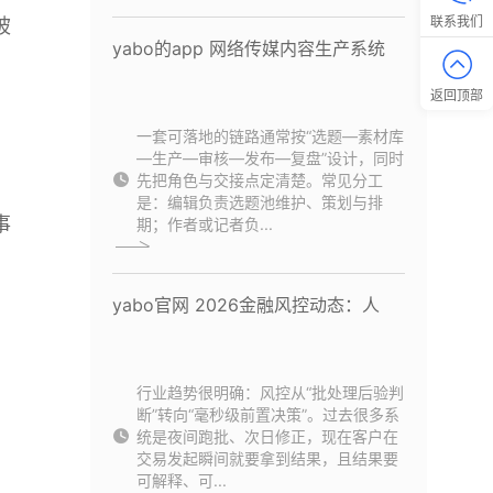
联系我们
被
yabo的app 网络传媒内容生产系统
返回顶部
一套可落地的链路通常按“选题—素材库
—生产—审核—发布—复盘”设计，同时
先把角色与交接点定清楚。常见分工
是：编辑负责选题池维护、策划与排
事
期；作者或记者负...
yabo官网 2026金融风控动态：人
行业趋势很明确：风控从“批处理后验判
断”转向“毫秒级前置决策”。过去很多系
统是夜间跑批、次日修正，现在客户在
交易发起瞬间就要拿到结果，且结果要
可解释、可...