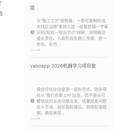
较
提
会
从“施工工艺”视角看，一条可复制的流
水线应当按“素材入库—批量剪辑—字幕
识别/校对—导出交付”拆解，并明确交
接点责任。入库阶段先做三件事：统一
命名、补齐...
yaboapp 2026机器学习项目复
需求评估往往是第一道失守点。很多项
目从“我们也要上AI”出发，而不是从可
被验证的业务问题出发，结果就是问题
定义不清、目标指标错位、验收标准模
糊。典型表现...