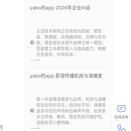
yabo的app 2026年企业AI运
主流技术架构正在收敛为四层：模型
层、数据层、应用编排层、治理与安全
层。模型层的关键不是押注单一模型，
而是建立多模型接入与路由能力，根据
任务类型、时效和成...
yabo的app 影视传播机房与演播室
第一步是理清需求与边界。机房与演播
室往往同时存在，但目标不同：演播室
追求可控的声场和低噪声环境，机房更
关注供电、散热、稳定性和可维护性。
在线咨询
选购前至少要明确...
时