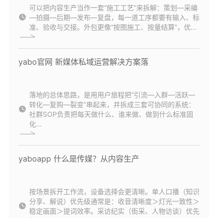
可以把内容生产当作一套“施工工艺”来拆解：策划—采编
—拍摄—后期—发布—复盘，每一道工序都要有输入、标
准、验收与交接。外包更像“按图施工、按量结算”，优...
yabo官网 新媒体私域运营解决方案落
落地的总体思路，是用用户旅程把“引流—入群—活跃—
转化—复购—裂变”串起来，并拆成三套可协同的系统：
社群SOP负责把每天做什么、谁来做、做到什么标准固
化...
yaboapp 什么是传媒？从内容生产
按场景拆开工作流，设备选择会更清晰。单人口播（知识
分享、解说）优先级通常是：收音清晰度＞灯光一致性＞
稳定画面＞提词效率。采访纪实（街采、人物访谈）优先