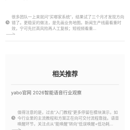
很多团队一上来就问“买哪家系统”，结果试了三个月才发现方向
错了。更稳妥的做法，是先画业务地图。新闻生产线最看重时
效，宁可先拦高风险再人工复核；短视频看重...
相关推荐
yabo官网 2026智能语音行业观察
值得注意的是，过去“入门教程”更多停留在模块演示，如
今行业里的主流教程和方案正在向可交付流程靠拢。语音
唤醒环节，关注点从“能唤醒”转向“低误唤醒+低功耗...