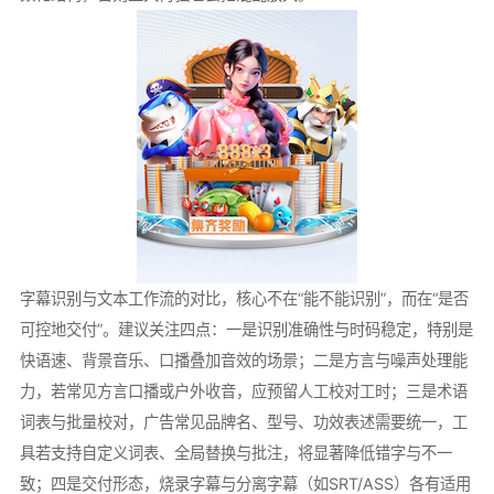
字幕识别与文本工作流的对比，核心不在“能不能识别”，而在“是否
可控地交付”。建议关注四点：一是识别准确性与时码稳定，特别是
快语速、背景音乐、口播叠加音效的场景；二是方言与噪声处理能
力，若常见方言口播或户外收音，应预留人工校对工时；三是术语
词表与批量校对，广告常见品牌名、型号、功效表述需要统一，工
具若支持自定义词表、全局替换与批注，将显著降低错字与不一
致；四是交付形态，烧录字幕与分离字幕（如SRT/ASS）各有适用