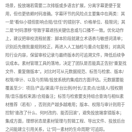
场景，投放端若需要二次排版或多语言扩展，分离字幕更便于复
用，但也更依赖时码准确。字幕环节的风险点主要集中在两类：其
一是“看似小错但影响合规/信任”的错别字、价格单位、极限词；其
二是“时码漂移”导致字幕遮挡关键信息或与口播不一致。优化动作
上，建议把审校流程前置：脚本阶段就建立术语表与敏感词清单；
识别后先做批量规则校正，再进入人工抽检与重点句复核；对高风
险行业内容，保留审校记录与最终版本的可追溯文件，降低后续争
议成本。素材管理工具的落地，决定了团队是否能真正告别“重复找
文件、重复做版本”。对比时可从元数据规范、标签与检索、版本/
权限/审计、以及与剪辑/投放系统的集成四方面评估。元数据要能
覆盖至少：项目/产品/渠道/平台比例/时长/主卖点/出镜人/授权期
限/音乐版权来源/合规备注；标签与检索要支持组合查询与相似素
材推荐（若有），否则资产越多越难用；版本、权限与审计则用于
控制“谁改了什么、何时改的、能否回滚”，避免投放端拿错版本；
集成方面，理想状态是素材管理与剪辑工程、导出文件、投放后台
之间能建立引用关系，让“同一素材的生命周期”可追踪。