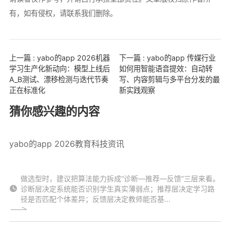
有，如有侵权，请联系我们删除。
上一篇 : yabo的app 2026机器
下一篇 : yabo的app 传媒行业
学习生产化新动向：模型上线后
如何用智能语音提效：自动转
A_B测试、漂移检测与迭代节奏
写、内容剪辑与多平台分发的最
正在标准化
新实践观察
猜你感兴趣的内容
yabo的app 2026教育科技资讯
做选型时，建议把算法能力拆成“诊断—推荐—反馈”三层来看。
诊断层决定系统能否识别学生真实薄弱点；推荐层决定学习路
径是否匹配个体差异；反馈层决定教师能否基...