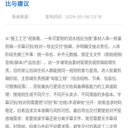
比与建议
新闻来源：
发布时间：2026-05-06 23:18
从“施工工艺”视角看，一条可复制的流水线应当按“素材入库—批量
剪辑—字幕识别/校对—导出交付”拆解，并明确交接点责任。入库
阶段先做三件事：统一命名、补齐元数据、锁定主文件（原始视频/
音频/脚本/产品信息）。这一步通常由素材管理员或剪辑助理负
责，目的是让后续任何人都能按同一规则检索与复用。进入批量剪
辑阶段，主剪辑负责搭建“母版工程”（包含结构、节奏、包装位、
可替换段落），而批量执行更适合交给具备模板能力的工具或助
理：按规则生成不同尺寸、不同开头卖点、不同落版的多版本。字
幕识别/校对则需要把“识别”和“合规/术语审校”分开：前者追求时码
稳定，后者追求文本准确与风险可控。最后导出交付要提前对齐投
放端需求：是要烧录字幕还是分离字幕文件、是否需要无字幕母
版、封面帧、码率与色彩空间要求等，避免交付后再返工二次导