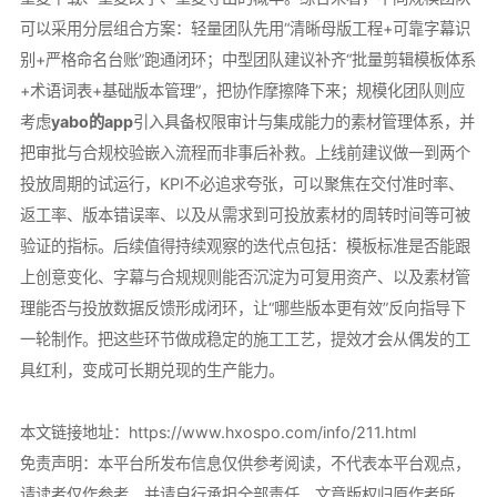
可以采用分层组合方案：轻量团队先用“清晰母版工程+可靠字幕识
别+严格命名台账”跑通闭环；中型团队建议补齐“批量剪辑模板体系
+术语词表+基础版本管理”，把协作摩擦降下来；规模化团队则应
考虑
yabo的app
引入具备权限审计与集成能力的素材管理体系，并
把审批与合规校验嵌入流程而非事后补救。上线前建议做一到两个
投放周期的试运行，KPI不必追求夸张，可以聚焦在交付准时率、
返工率、版本错误率、以及从需求到可投放素材的周转时间等可被
验证的指标。后续值得持续观察的迭代点包括：模板标准是否能跟
上创意变化、字幕与合规规则能否沉淀为可复用资产、以及素材管
理能否与投放数据反馈形成闭环，让“哪些版本更有效”反向指导下
一轮制作。把这些环节做成稳定的施工工艺，提效才会从偶发的工
具红利，变成可长期兑现的生产能力。
本文链接地址：
https://www.hxospo.com/info/211.html
免责声明：本平台所发布信息仅供参考阅读，不代表本平台观点，
请读者仅作参考，并请自行承担全部责任。文章版权归原作者所