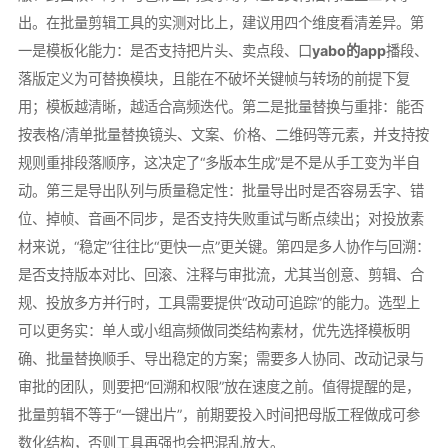
出。在批量剪辑工具的实测对比上，建议用四个维度看清差异。第
一是模板化能力：是否支持把片头、卖点段、口
yabo的app
播段、
落版定义为可替换模块，且能在不破坏关键帧与转场的前提下复
用；模板越清晰，越适合高频迭代。第二是批量替换与重排：能否
按表格/清单批量替换镜头、文案、价格、二维码等元素，并支持按
规则重排段落顺序，这决定了“多版本生成”是不是从手工变为半自
动。第三是导出队列与质量稳定性：批量导出时是否容易丢字、错
位、掉帧、音画不同步，是否支持失败重试与断点续出；对投放素
材来说，“稳定”往往比“更快一点”更关键。第四是多人协作与回溯：
是否支持版本对比、回滚、注释与审批流，尤其当创意、剪辑、合
规、投放多方并行时，工具需要提供“改动可追踪”的能力。选型上
可以更务实：单人或小组高频做同类结构素材，优先选择模板明
确、批量替换顺手、导出稳定的方案；需要多人协同、改动记录与
审批的团队，则要把“回溯和权限”放在速度之前。值得提醒的是，
批量剪辑不等于“一键出片”，前期要投入时间把母版工程做成可参
数化结构，否则工具再强也会把混乱放大。