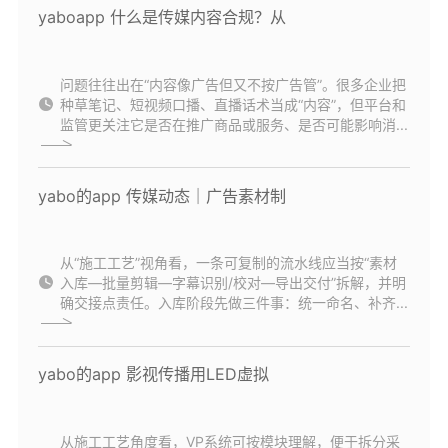
yaboapp 什么是传媒内容合规？从
问题往往出在“内容像广告但又不按广告管”。很多企业把
种草笔记、短视频口播、直播话术当成“内容”，但平台和
监管更关注它是否在推广商品或服务、是否可能影响消...
yabo的app 传媒动态｜广告素材制
从“施工工艺”视角看，一条可复制的流水线应当按“素材
入库—批量剪辑—字幕识别/校对—导出交付”拆解，并明
确交接点责任。入库阶段先做三件事：统一命名、补齐...
yabo的app 影视传播用LED虚拟
从施工工艺角度看，VP系统可按模块理解，便于拆分采