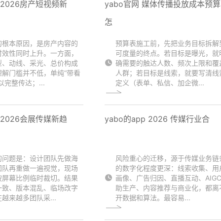
p 2026房产短视频新
yabo官网 媒体传播投放成本预
怎
的根本原因，是房产内容的
预算表施工前，先把业务目标拆解
时效性同时上升。一方面，
可度量的终点。若目标是曝光，就
型、动线、采光、总价构成
确需要的触达人数、频次上限和覆
理解门槛并不低，单纯“带看
人群；若目标是线索，就要写清线
以完整传达；...
定义（表单、私信、加企微...
p 2026会展传媒新趋
yabo的app 2026 传媒行业合
的问题是：设计团队先做海
风险重心的迁移，源于传媒业务链
团队再重做一遍视觉，现场
的数字化程度更深：线索收集、用
按屏幕比例临时裁切。结果
画像、广告归因、直播互动、AIG
一致、版本混乱、临场改字
助生产、内容推荐与商业化，都离
越来越多团队采...
开数据和算法。最容易...