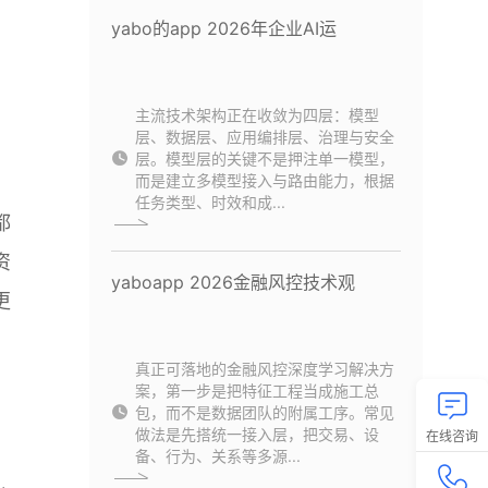
yabo的app 2026年企业AI运
主流技术架构正在收敛为四层：模型
层、数据层、应用编排层、治理与安全
层。模型层的关键不是押注单一模型，
而是建立多模型接入与路由能力，根据
任务类型、时效和成...
都
资
yaboapp 2026金融风控技术观
更
真正可落地的金融风控深度学习解决方
案，第一步是把特征工程当成施工总
包，而不是数据团队的附属工序。常见
做法是先搭统一接入层，把交易、设
在线咨询
备、行为、关系等多源...