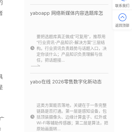
的
联系我们
者
yaboapp 网络新媒体内容选题库怎
返回顶部
要把选题库真正做成“可复用”，推荐用
“行业资讯-产品知识-解决方案”三层结
构。行业资讯负责趋势与话题入口，决
定你谈什么；产品知识负责理解与信
任，把话题接...
具
yabo在线 2026零售数字化新动态
是
这类方案能否落地，关键在于一条完整
链路是否打通。第一层是感知设备，包
括顶装摄像头、边缘计算盒子、红外或
广
Wi-Fi等辅助传感器；第二层是算法，把
原始画面转...
传