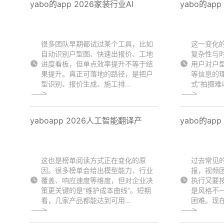
yabo的app 2026家装行业AI
yabo的ap
很多团队早期都试过某个工具，比如
这一变化
自动识别户型图、快速出报价、工地
复杂性与
进度看板，但单点效率提升不等于结
用户对户
果提升。真正可落地的路径，是把户
等信息的
型识别、报价生成、施工排...
式”拍摄难
yaboapp 2026人工智能翻译产
yabo的ap
这也是榜单阅读方式正在变化的原
过去常见
因。很多榜单会给出模型能力、行业
报，视频
覆盖、响应速度等维度，但对企业决
执行又要
策更关键的是“维护成本曲线”。短期
是风格不
看，几家产品都能达到可用...
困难。现在